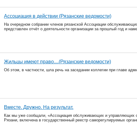
Ассоциация в действии (Рязанские ведомости)
На очередном собрании членов рязанской Ассоциации обслуживающи
представлен отчёт о деятельности организации за прошлый год и нам
Жильцы имеют право....(Рязанские ведомости)
Об этом, в частности, шла речь на заседании коллегии при главе адм
Вместе. Дружно. На результат.
Как мы уже сообщали, «Ассоциация обслуживающих и управляющих о
Рязани, включена в государственный реестр саморегулируемых орган