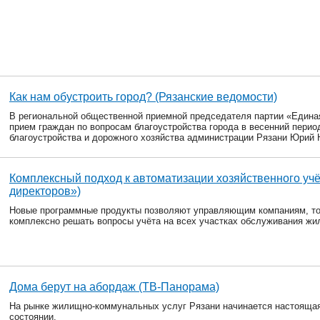
Как нам обустроить город? (Рязанские ведомости)
В региональной общественной приемной председателя партии «Едина
прием граждан по вопросам благоустройства города в весенний перио
благоустройства и дорожного хозяйства администрации Рязани Юрий 
Комплексный подход к автоматизации хозяйственного уч
директоров»)
Новые программные продукты позволяют управляющим компаниям, т
комплексно решать вопросы учёта на всех участках обслуживания жи
Дома берут на абордаж (ТВ-Панорама)
На рынке жилищно-коммунальных услуг Рязани начинается настоящая
состоянии.