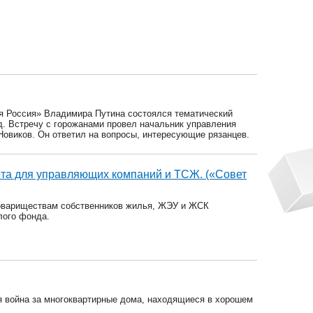
я Россия» Владимира Путина состоялся тематический
д. Встречу с горожанами провел начальник управления
Новиков. Он ответил на вопросы, интересующие рязанцев.
ёта для управляющих компаний и ТСЖ. («Совет
овариществам собственников жилья, ЖЭУ и ЖСК
лого фонда.
 война за многоквартирные дома, находящиеся в хорошем