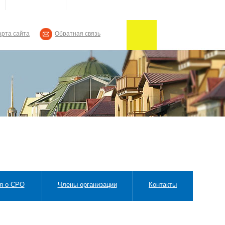
арта сайта
Обратная связь
я о СРО
Члены организации
Контакты